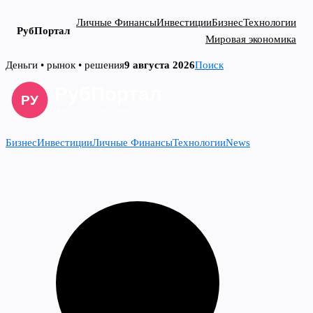
Личные Финансы
Инвестиции
Бизнес
Технологии
РубПортал
Мировая экономика
Skip
Деньги • рынок • решения
9 августа 2026
Поиск
to
content
Бизнес
Инвестиции
Личные Финансы
Технологии
News