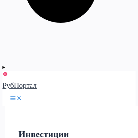
РубПортал
Инвестиции