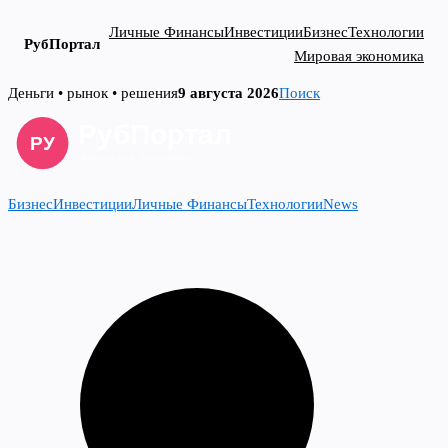
Личные Финансы
Инвестиции
Бизнес
Технологии
РубПортал
Мировая экономика
Skip
Деньги • рынок • решения
9 августа 2026
Поиск
to
content
Бизнес
Инвестиции
Личные Финансы
Технологии
News