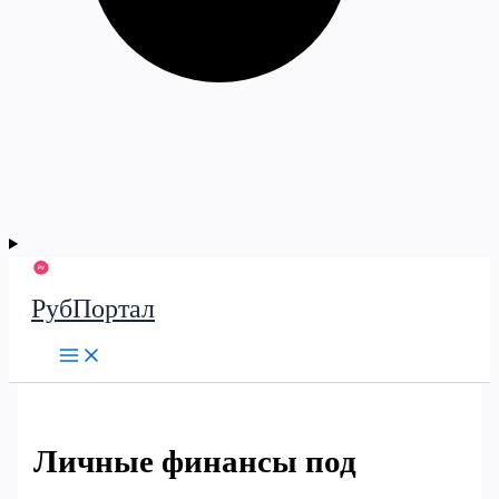
РубПортал
Личные финансы под