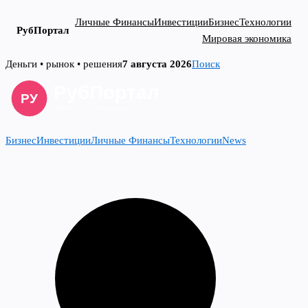
Личные Финансы
Инвестиции
Бизнес
Технологии
РубПортал
Мировая экономика
Skip
Деньги • рынок • решения
7 августа 2026
Поиск
to
content
Бизнес
Инвестиции
Личные Финансы
Технологии
News