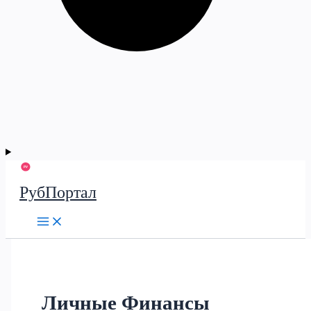
РубПортал
Личные Финансы