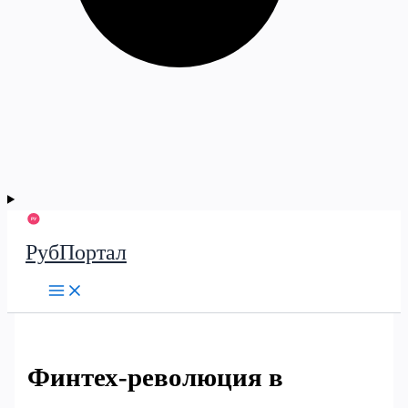
РубПортал
Финтех‑революция в