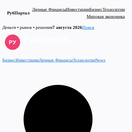
Личные Финансы
Инвестиции
Бизнес
Технологии
РубПортал
Мировая экономика
Skip
Деньги • рынок • решения
7 августа 2026
Поиск
to
content
Бизнес
Инвестиции
Личные Финансы
Технологии
News