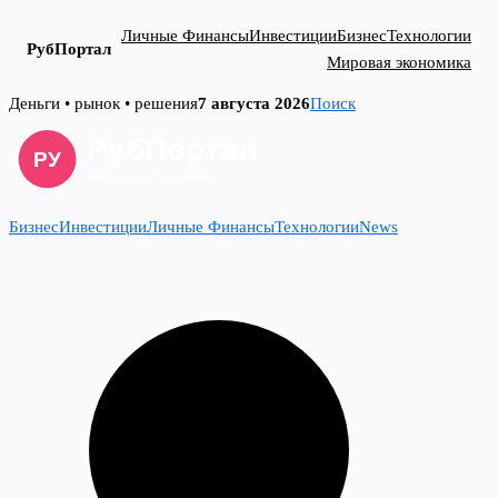
Личные Финансы
Инвестиции
Бизнес
Технологии
РубПортал
Мировая экономика
Skip
Деньги • рынок • решения
7 августа 2026
Поиск
to
content
Бизнес
Инвестиции
Личные Финансы
Технологии
News