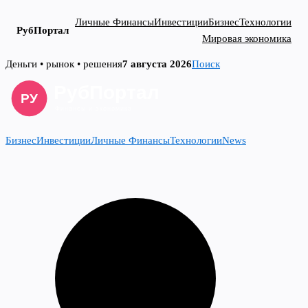
Личные Финансы
Инвестиции
Бизнес
Технологии
РубПортал
Мировая экономика
Skip
Деньги • рынок • решения
7 августа 2026
Поиск
to
content
Бизнес
Инвестиции
Личные Финансы
Технологии
News