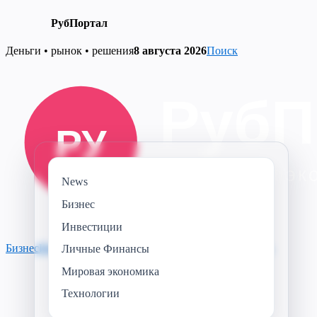
РубПортал
Skip
Деньги • рынок • решения
8 августа 2026
Поиск
to
content
News
Бизнес
Инвестиции
Бизнес
Инвестиции
Личные Финансы
Технологии
News
Личные Финансы
Мировая экономика
Технологии