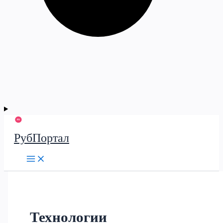
РубПортал
Технологии