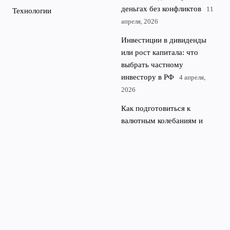
деньгах без конфликтов
11
Технологии
апреля, 2026
Инвестиции в дивиденды
или рост капитала: что
выбрать частному
инвестору в РФ
4 апреля,
2026
Как подготовиться к
валютным колебаниям и
защитить накопления от
нестабильного курса
28
марта, 2026
Технологии в службе
инвестора: приложения и
сервисы для управления
капиталом
21 марта, 2026