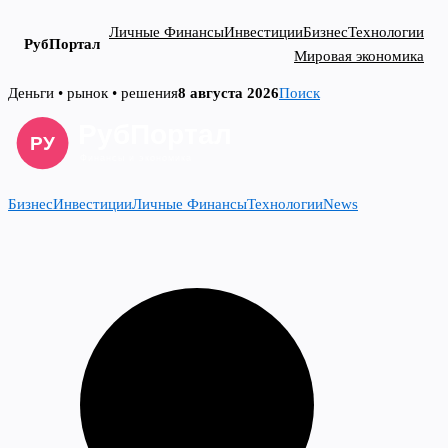
Личные Финансы
Инвестиции
Бизнес
Технологии
РубПортал
Мировая экономика
Skip
Деньги • рынок • решения
8 августа 2026
Поиск
to
content
Бизнес
Инвестиции
Личные Финансы
Технологии
News