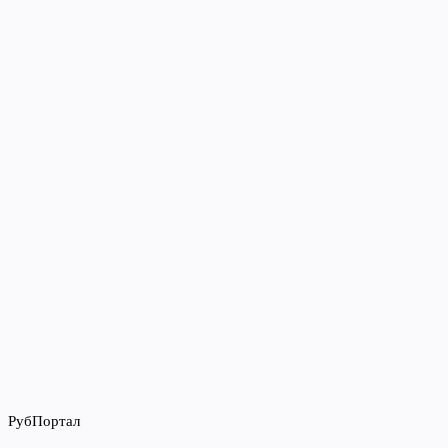
РубПортал