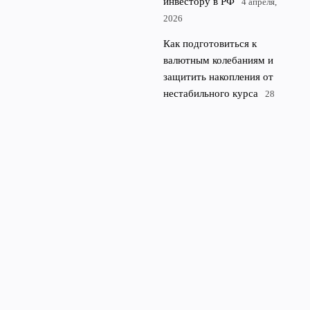
инвестору в РФ
4 апреля,
2026
Как подготовиться к
валютным колебаниям и
защитить накопления от
нестабильного курса
28
марта, 2026
Технологии в службе
инвестора: приложения и
сервисы для управления
капиталом
21 марта, 2026
© 2026 РубПортал
Финансы и экономика
News