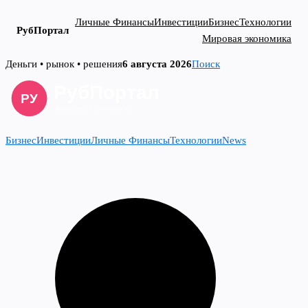
Личные Финансы
Инвестиции
Бизнес
Технологии
РубПортал
Мировая экономика
Skip
Деньги • рынок • решения
6 августа 2026
Поиск
to
content
Бизнес
Инвестиции
Личные Финансы
Технологии
News